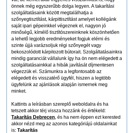
önnek még egyszerűbb dolga legyen. A takarítási
szolgáltatásaink között megtalálhatja a
szőnyegtisztítást, kárpittisztítást amelyet kollégánk
saját ipari gépeinkkel végeznek el, nagyon jó
minőségű, kímélő tisztítószereinknek köszönhetően
a lehető legjobb eredményeket fogjuk elérni és
szinte újjá varázsoljuk régi szőnyegét vagy
bekoszolódott kárpitozott bútorait. Szolgáltatásainkra
mindig garanciát vállalunk így ha ön nem elégedett a
szolgáltatásainkkal a hibák javítását díjmentesen
végezzük el. Számunkra a legfontosabb az
elégedett és visszatérő ügyfél, hiszen a legtöbb
ügyfelünk az ajánlások alapján ismernek meg
minket.
Kattints a leírásban szereplő weboldalra és ha
tetszett akkor térj vissza hozzánk és értékeld:
Takarítás Debrecen
, és ha nem éppen ezt kerested
akkor nézd meg az azonos kategóriájú oldalainkat
is:
Takarítás