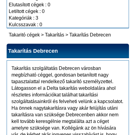
Elutasított cégek : 0
Letiltott cégek : 0
Kategóriák : 3
Kulcsszavak : 0
Takaritó cégek
>
Takarítás
>
Takarítás Debrecen
Takarítás Debrecen
Takarítás szolgáltatás Debrecen városban
megbízható céggel, gondosan betanított nagy
tapasztalattal rendelkező takarító személyzettel.
Látogasson el a Delta takarítás weboldalára ahol
részletes információkat találhat takarítási
szolgáltatásainkról és felveheti velünk a kapcsolatot.
Ha önnek nagytakarításra vagy akár felújítás utáni
takarításra van szüksége Debrecenben akkor nem
kell tovább keresgélnie megtalálta azt a céget
amelyre szüksége van. Kollégánk az ön hívására
vár, de kérhet akár ingyenes visszahívást is, hogy